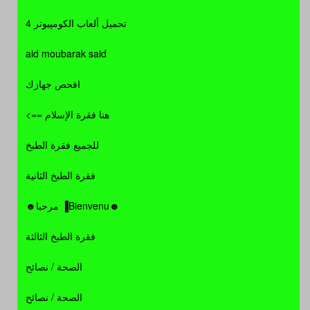
تحميل ألعاب الكومپيوتر 4
aid moubarak said
افحص جهازك
هنا فقرة الإسلام ==>
للجميع فقرة الطبخ
فقرة الطبخ الثانية
☻Bienvenu▐ مرحبا☻
فقرة الطبخ الثالثة
الصحة / نصائح
الصحة / نصائح