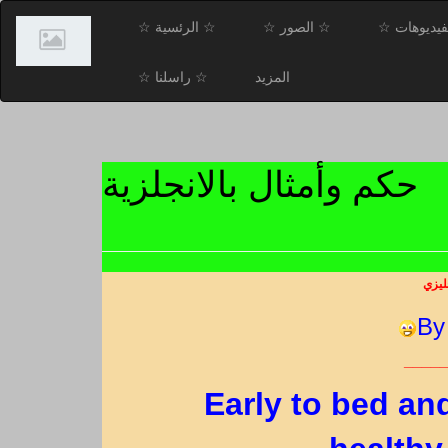
فيديوهات ☆
☆ الصور ☆
☆ الرئسية ☆
المزيد
☆ راسلنا ☆
حكم وأمثال بالانجلزية
ليزي
By
____
Early to bed an