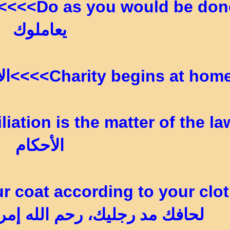
d be done
يعاملوك
Charity begins at hom>>>>الأقربون أولى بالمعروف
الأحكام
لحافك مد رجليك، رحم الله إمر