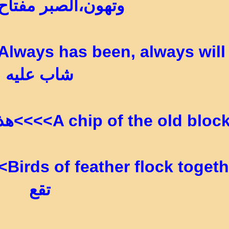
وتهون،الصبر مفتاح
شاب عليه
A chip of the old bloc>>>>هذا الشبل من ذاك الأسد
her
تقع