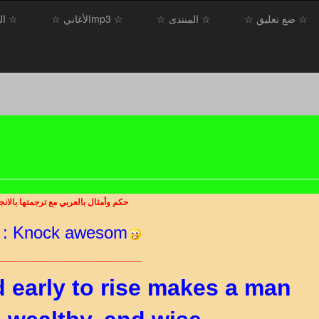
☆ ضع تعليق ☆
☆ المنتدى ☆
☆ mp3الأغاني ☆
☆ ال
حكم وأمثال بالعربي مع ترجمتها بالانج
 : Knock awesom
_______________________
d early to rise makes a man