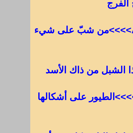
 الفرج
Always has been, always will be>>>>من شبّ على شيء
Birds of feather flock toget>>>>الطيور على أشكالها