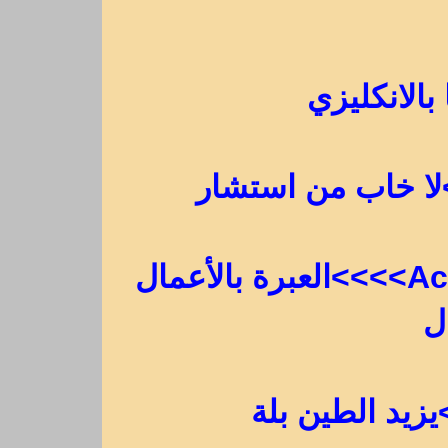
ا بالانكليزي
Actions speak louder than words>>>>العبرة بالأعمال
ل