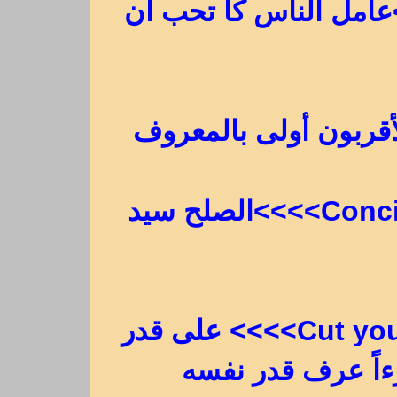
Do as you woul>>>>عامل الناس كا تحب أن
Conciliation is the matter of the law>>>>الصلح سيد
Cut your coat according to your cloth>>>> على قدر
ءاً عرف قدر نفسه