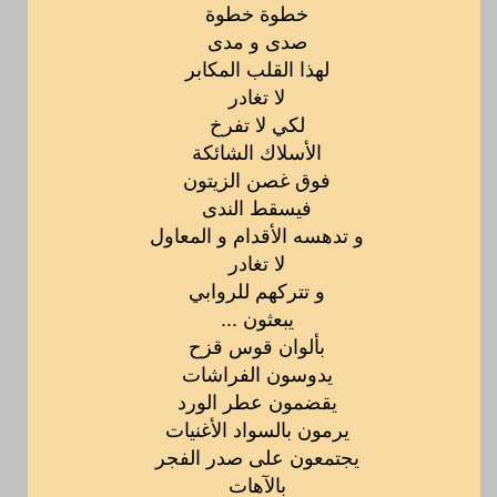
خطوة خطوة
صدى و مدى
لهذا القلب المكابر
لا تغادر
لكي لا تفرخ
الأسلاك الشائكة
فوق غصن الزيتون
فيسقط الندى
و تدهسه الأقدام و المعاول
لا تغادر
و تتركهم للروابي
يبعثون ...
بألوان قوس قزح
يدوسون الفراشات
يقضمون عطر الورد
يرمون بالسواد الأغنيات
يجتمعون على صدر الفجر
بالآهات