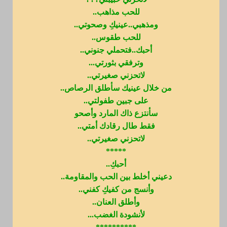
للحب مذاهب..
ومذهبي..عينيكِ وصحوتي..
للحب طقوس..
أحبك..فتحملي جنوني..
وترفقي بثورتي...
لاتحزني صغيرتي..
من خلال عينيك سأطلق الرصاص..
على جبين طفولتي..
سأنتزع ذاك المارد وأصحو
فقط طال رقادك أمتي..
لاتحزني صغيرتي..
*****
أحبكِ..
دعيني أخلط بين الحب والمقاومة..
وأنسج من كفيكِ كفني..
وأطلق العنان..
لأنشودة الغضب...