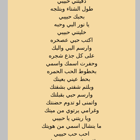
دفيتني حبيبي
طول الشتاء وبتلجه
بحبك حبيبي
يا نور البي وحبه
خليتني حبيبي
اكتب حبي عصخره
وارسم البي والبك
على كل جذع شجره
وحفرت اسمك واسمي
بخطوط الحب الحمره
بحط عيني بعينك
وبلثم شفتي بشفتك
وارسم حبي بقبلتك
واتمنى لو تدوم حضنتك
وغرامي يرتوي من ميتك
ويا ريتني يا حبيبي
ما ينشال اسمي من هويتك
احب حب حبيبي