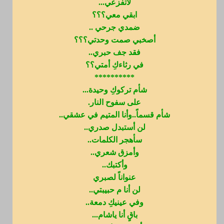
لاتفزعي...
ابقي معي؟؟؟
ضمدي جرحي ..
أصخبي صمت وحدتي؟؟؟
فقد جف حبري..
في رثاءكِ أمتي؟؟
**********
شأم تركوكِ وحيدة...
على سفوح النار.
شأم قسماً..وأنا المتيم في عشقي..
لن أستبدل صدري..
سأهجر الكلمات..
وأمزق شعري..
وأكتبك..
عنواناً لصبري
لن أنا م حبيبتي..
وفي عينيكِ دمعة..
باقٍ أنا ياشام...