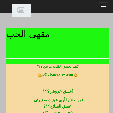
مقهى الحب
كيف يعشق القلب مرتين ؟؟؟
BY : Knock awesom
_______________________
أعشق عروبتي؟؟؟
فمن خلالها أرى عينيكِ صغيرتي..
أعشق السلاح؟؟؟
لاتحزني حبيبتي؟؟؟