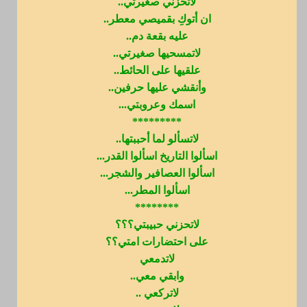
لاتحزني صغيرتي..
ان أتوكِ بقميصي معطر..
عليه بقعة دم..
لاتمسحيها صغيرتي..
علقيها على الحائط..
وأنقشي عليها حرفين..
اسمك وعروبتي...
*********
لاتسألو لما أحببتها..
اسألوا التاريخ اسألوا القدر...
اسألوا العصافير والشجر...
اسألوا المطر...
********
لاتحزني حبيبتي؟؟؟
على احتضارات امتي؟؟
لاتدمعي
وابقي معي..
لاتركعي ..