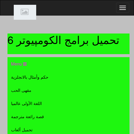
تحميل برامج الكومپيوتر 6
Menu
Micro XP Pro 0.95
حكم وأمثال بالانجلزية
حصريا الويندوز الاخف على الاطلاق
Micro XP Pro 0.95 بتحديثات جديدة
مقهى الحب
وبحجم 192 ميجا وعلى اكثر من
سيرفر
اللغة الأولى عالميا
برامج كاملة
- التحميل: 30779 مرة
قصة رائعة مترجمة
Ashampoo 3D CAD Architecture
تحميل ألعاب
برنامج التصميم الهندسى الاكثر من