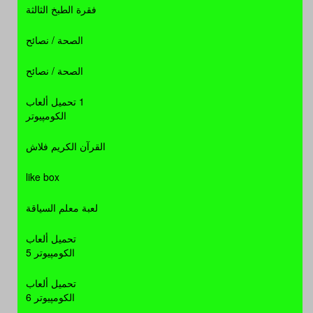
AllPlayer 4.7.0.0
فقرة الطبخ الثالثة
حصريا مشغل الملتيميديا الاكثر من
الصحة / نصائح
رائع AllPlayer 4.7.0.0 لتشغيل
الملتيميديا باعلى كفائة ووضوح على
الصحة / نصائح
اكثر من سيرفر
برامج كاملة
- التحميل: 24492 مرة
1 تحميل ألعاب
الكومپيوتر
Avid Studio v 1.1.0.2887
القرآن الكريم فلاش
برنامج المؤثرات على الفيديو و التقنية
الصوتيه الرائع Avid Studio v
like box
1.1.0.2887 بحجم 2.75 جيجا فقط
على اكثر من سيرفر
برامج كاملة
- التحميل: 25975 مرة
لعبة معلم السياقة
Avira AntiVir Personal
تحميل ألعاب
الكومپيوتر 5
حصرى عملاق الحماية Avira AntiVir
تحميل ألعاب
Personal 10.0.0.652 بنسخته
الكومپيوتر 6
المجانيه الرائعة على اكثر من سيرفر