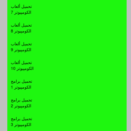
برامج كاملة
- التحميل: 71029 مرة
تحميل ألعاب
الكومپيوتر 7
BitDefender 2012 Build 15
تحميل ألعاب
الكومپيوتر 8
حصريا عملاق الحماية الاول عالمياً
BitDefender 2012 Build
تحميل ألعاب
15.0.16.280 في نسختيه ال
الكومپيوتر 9
AntiVirus و ال Internet Security
برامج كاملة
- التحميل: 44021 مرة
في اصداره الاخير للنواتين 32 و 64
على اكثر من سيرفر .
تحميل ألعاب
RealPlayer 14.0.5.660 Final
الكومپيوتر 10
تحميل برامج
حصريا البرنامج الملتيميديا الريال بلير
الكومپيوتر 1
العملاق RealPlayer 14.0.5.660
Final بتحديثات جديدة وبحجم 24 ميجا
وعلى اكثر من سيرفر
تحميل برامج
برامج كاملة
- التحميل: 70439 مرة
الكومپيوتر 2
Skype 5.5.0.112 Final
تحميل برامج
الكومپيوتر 3
حصريا وبإنفراد تام احدث اصدارت