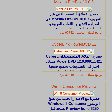
Mozilla FireFox 10.0.3
حصريا عملاق التصفح الغني عن
التعريف Mozilla FireFox 10.0.3 في
اصداره الاخير و باللغات العربية و
الانجليزية والفرنسية بحجم 15 ميجا
برامج كاملة
- التحميل: 67742 مرة
على اكثر من سيرفر
CyberLink PowerDVD 12
حصرى عملاق الملتيميدياCyberLink
PowerDVD 12.0.9091.1421 مشغل
احترافى للفيدوهات بجميع صيغها
وباعلى جودة ممكنة على اكثر من
برامج كاملة
- التحميل: 30849 مرة
سيرفر
Win 8 Consumer Preview
حصريا مع الاصدار الجديد من نسخ
الويندوز Windows 8 Consumer
Preview build 8250 نسخة قبل