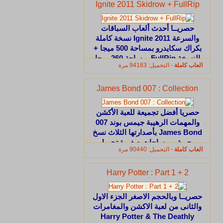
Ignite 2011 Skidrow + FullRip
حصريــا أحدث ألعاب السباقات
والسرعة Ignite 2011 نسخة كاملة
بكراك سكايدرو بمساحة 500 ميجا +
النسخة FullRip بمساحة 260 ميحا
العاب كاملة
- التحميل: 94183 مرة
تحميل مباشر وعلى أكثر من سيرفر
James Bond 007 : Collection
حصريا أفضل تجميعة للعبة الأكشن
والمهمات الرهيبة جيمس بوند 007
James Bond بأصدارتها الثلاث نسخ
مجربة وبمساحات صغيرة تحميل
العاب كاملة
- التحميل: 90440 مرة
مباشر وعلى أكثر من سيرفر فقط
على ماى أيجى
Harry Potter : Part 1 + 2
حصريــا وبالحجم الاصغر الجزء الاول
والثانى من لعبة الاكشن والمغامرات
Harry Potter & The Deathly