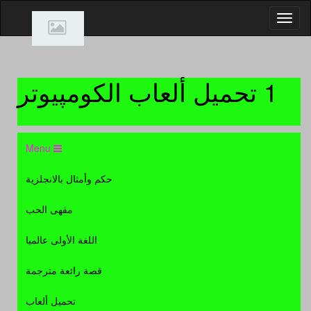
1 تحميل ألعاب الكومپيوتر
Menu
The Elder Scrolls 2011 Repack
حكم وأمثال بالانجلزية
النسخة الريباك من اللعبة المنتظرة
صاحبة اعلى تقييم 9.5 في الجيم
مقهى الحب
سبوت The Elder Scrolls V Skyrim
بمساحة 3.5 جيجا على أكثر من سيرفر
اللغة الأولى عالميا
العاب كاملة
- التحميل: 61610 مرة
قصة رائعة مترجمة
Lord of the Rings 2011
تحميل ألعاب
حصريا اللعبة الأسطورية المنتظرة