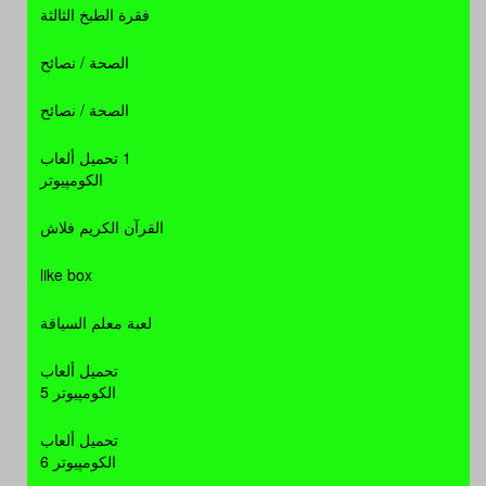
COD Modern WarFar 3 FullRip
فقرة الطبخ الثالثة
حصريا .. النسخة الفل ريب من لعبة
الصحة / نصائح
الأكشن الأولى عالميا Call Of Duty
Modern WarFar 3 بمساحة 5 جيجا
الصحة / نصائح
بدلا من 13 جيجا على أكثر من سيرفر
العاب كاملة
- التحميل: 210534 مرة
1 تحميل ألعاب
الكومپيوتر
L.A.Noire The Complete 2011
القرآن الكريم فلاش
بانفراد أحدث ألعاب الأكشن والمهمات
الرهيبة شبيهة لعبة مافيــا لعبة
like box
L.A.Noire The Complete Edition
2011 النسخة الكاملة بكراك ثيتــــا
العاب كاملة
- التحميل: 55852 مرة
لعبة معلم السياقة
بمساحة 13 جيجا تحميل مباشر على
أكثر من سيرفر
Call of Duty Modern Warfare 3
تحميل ألعاب
الكومپيوتر 5
حصريا احدث العاب الحروب والاكشن
تحميل ألعاب
المنتظره بشده Call of Duty
الكومپيوتر 6
Modern Warfare 3 نسخه FullIso
كامله13.8 GB بكراك RELOADED